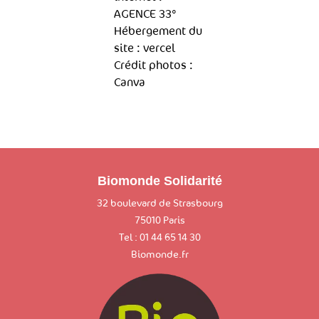
AGENCE 33°
Hébergement du
site : vercel
Crédit photos :
Canva
Biomonde Solidarité
32 boulevard de Strasbourg
75010 Paris
Tel : 01 44 65 14 30
Biomonde.fr